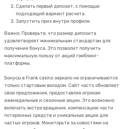
Сделать первый депозит, с помощью
подходящий вариант расчета.
Запустить приз внутри профиле.
Важно: Проверьте, что размер депозита
удовлетворяет минимальным стандартам для
получения бонуса. Это позволит получить
максимальную пользу от акций гэмблинг-
платформы.
Бонусы в Frank casino зеркало не ограничиваются
только стартовым вкладом. Сайт часто обновляет
свои предложения, предоставляя игрокам
еженедельные и сезонные акции. Это возможно
включать экстра вращения, компенсацию части
потерянных средств и уникальные акции для
частых игроков. Мониторьте за новостями на