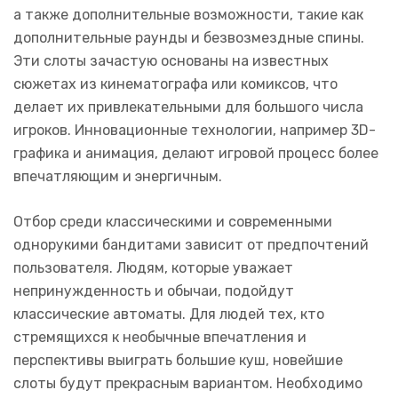
а также дополнительные возможности, такие как
дополнительные раунды и безвозмездные спины.
Эти слоты зачастую основаны на известных
сюжетах из кинематографа или комиксов, что
делает их привлекательными для большого числа
игроков. Инновационные технологии, например 3D-
графика и анимация, делают игровой процесс более
впечатляющим и энергичным.
Отбор среди классическими и современными
однорукими бандитами зависит от предпочтений
пользователя. Людям, которые уважает
непринужденность и обычаи, подойдут
классические автоматы. Для людей тех, кто
стремящихся к необычные впечатления и
перспективы выиграть большие куш, новейшие
слоты будут прекрасным вариантом. Необходимо