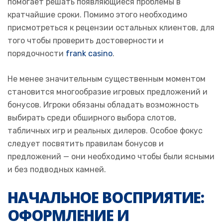
помогает решать появляющиеся проблемы в
кратчайшие сроки. Помимо этого необходимо
присмотреться к рецензии остальных клиентов, для
того чтобы проверить достоверности и
порядочности
frank casino
.
Не менее значительным существенным моментом
становится многообразие игровых предложений и
бонусов. Игроки обязаны обладать возможность
выбирать среди обширного выбора слотов,
табличных игр и реальных дилеров. Особое фокус
следует посвятить правилам бонусов и
предложений — они необходимо чтобы были ясными
и без подводных камней.
НАЧАЛЬНОЕ ВОСПРИЯТИЕ:
ОФОРМЛЕНИЕ И