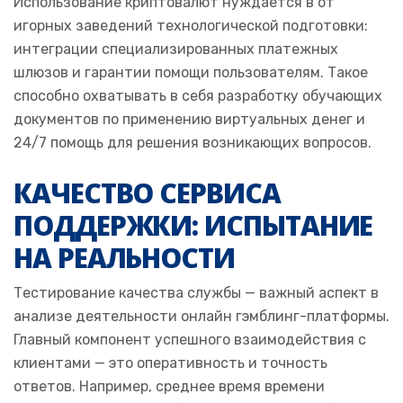
Использование криптовалют нуждается в от
игорных заведений технологической подготовки:
интеграции специализированных платежных
шлюзов и гарантии помощи пользователям. Такое
способно охватывать в себя разработку обучающих
документов по применению виртуальных денег и
24/7 помощь для решения возникающих вопросов.
КАЧЕСТВО СЕРВИСА
ПОДДЕРЖКИ: ИСПЫТАНИЕ
НА РЕАЛЬНОСТИ
Тестирование качества службы — важный аспект в
анализе деятельности онлайн гэмблинг-платформы.
Главный компонент успешного взаимодействия с
клиентами — это оперативность и точность
ответов. Например, среднее время времени