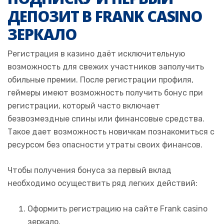
ДЕПОЗИТ В FRANK CASINO
ЗЕРКАЛО
Регистрация в казино даёт исключительную
возможность для свежих участников заполучить
обильные премии. После регистрации профиля,
геймеры имеют возможность получить бонус при
регистрации, который часто включает
безвозмездные спины или финансовые средства.
Такое дает возможность новичкам познакомиться с
ресурсом без опасности утраты своих финансов.
Чтобы получения бонуса за первый вклад
необходимо осуществить ряд легких действий:
Оформить регистрацию на сайте Frank casino
зеркало.