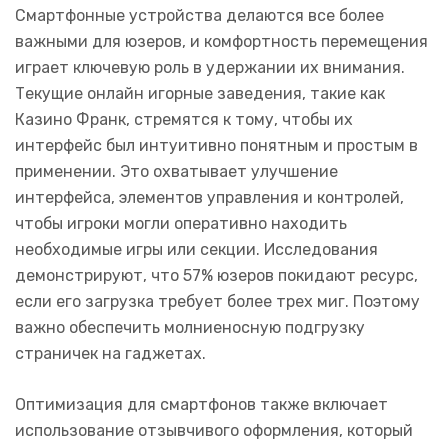
Смартфонные устройства делаются все более
важными для юзеров, и комфортность перемещения
играет ключевую роль в удержании их внимания.
Текущие онлайн игорные заведения, такие как
Казино Франк, стремятся к тому, чтобы их
интерфейс был интуитивно понятным и простым в
применении. Это охватывает улучшение
интерфейса, элементов управления и контролей,
чтобы игроки могли оперативно находить
необходимые игры или секции. Исследования
демонстрируют, что 57% юзеров покидают ресурс,
если его загрузка требует более трех миг. Поэтому
важно обеспечить молниеносную подгрузку
страничек на гаджетах.
Оптимизация для смартфонов также включает
использование отзывчивого оформления, который