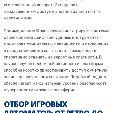
его телефонный аппарат. Это делает
неразрешённый доступ к учётной записи почти
невозможным.
Помимо, казино Франк казино интегрирует системы
отслеживания действий. Данные инструменты
мониторят сомнительные активности и отклонения
в поведении клиентов, что дает возможность
оперативно отвечать на вероятные опасности. В
случае случае необычной активности, платформа
способна коротко приостановить доступ к учетную
запись до прояснения ситуации. Подобный подход
обеспечивает максимальный уровень безопасности
и уверенности игроков к платформе.
ОТБОР ИГРОВЫХ