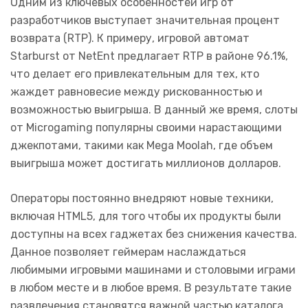
Одним из ключевых особенностей игр от
разработчиков выступает значительная процент
возврата (RTP). К примеру, игровой автомат
Starburst от NetEnt предлагает RTP в районе 96.1%,
что делает его привлекательным для тех, кто
жаждет равновесие между рискованностью и
возможностью выигрыша. В данный же время, слоты
от Microgaming популярны своими нарастающими
джекпотами, такими как Mega Moolah, где объем
выигрыша может достигать миллионов долларов.
Операторы постоянно внедряют новые техники,
включая HTML5, для того чтобы их продукты были
доступны на всех гаджетах без снижения качества.
Данное позволяет геймерам наслаждаться
любимыми игровыми машинами и столовыми играми
в любом месте и в любое время. В результате такие
развлечения становятся важной частью каталога