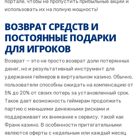
портале, чтобы не пропустить прибыльные акции и
использовать их на полную мощность!
ВОЗВРАТ СРЕДСТВ И
ПОСТОЯННЫЕ ПОДАРКИ
ДЛЯ ИГРОКОВ
Возврат — это не просто возврат доли потерянных
денег, но и результативный инструмент для
удержания геймеров в виртуальном казино. Обычно,
пользователи способны ожидать на компенсацию от
5% до 20% от своих потерь за установленный срок.
Такое дает возможность геймерам продолжить
партию с меньшими денежными рисками и
поддерживает их внимание к сервису, такой как
Франк казино. В особенности притягательными
являются оферты с недельным или каждый месяц