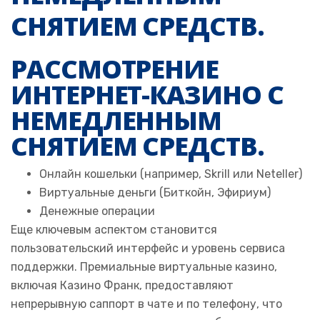
СНЯТИЕМ СРЕДСТВ.
РАССМОТРЕНИЕ
ИНТЕРНЕТ-КАЗИНО С
НЕМЕДЛЕННЫМ
СНЯТИЕМ СРЕДСТВ.
Онлайн кошельки (например, Skrill или Neteller)
Виртуальные деньги (Биткойн, Эфириум)
Денежные операции
Еще ключевым аспектом становится
пользовательский интерфейс и уровень сервиса
поддержки. Премиальные виртуальные казино,
включая Казино Франк, предоставляют
непрерывную саппорт в чате и по телефону, что