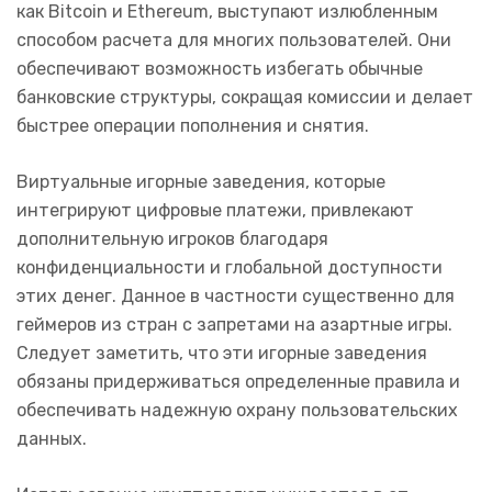
как Bitcoin и Ethereum, выступают излюбленным
способом расчета для многих пользователей. Они
обеспечивают возможность избегать обычные
банковские структуры, сокращая комиссии и делает
быстрее операции пополнения и снятия.
Виртуальные игорные заведения, которые
интегрируют цифровые платежи, привлекают
дополнительную игроков благодаря
конфиденциальности и глобальной доступности
этих денег. Данное в частности существенно для
геймеров из стран с запретами на азартные игры.
Следует заметить, что эти игорные заведения
обязаны придерживаться определенные правила и
обеспечивать надежную охрану пользовательских
данных.