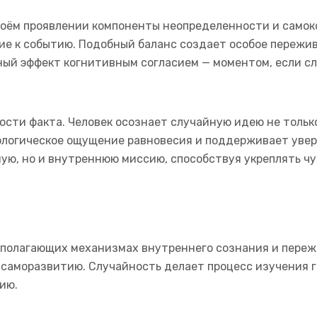
ём проявлении компоненты неопределенности и самоконт
ие к событию. Подобный баланс создает особое пережив
ый эффект когнитивным согласием — моментом, если сл
ти факта. Человек осознает случайную идею не только 
ологическое ощущение равновесия и поддерживает увер
ую, но и внутреннюю миссию, способствуя укреплять чу
полагающих механизмах внутреннего сознания и переж
 саморазвитию. Случайность делает процесс изучения 
ию.