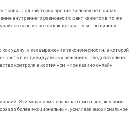
роля. С одной точки зрения, человек не в силах
ание внутреннего равновесия: факт кажется в то же
учайность осознается как доказательство личной
как удачу, а как выражение закономерности, в которой
енность в индивидуальных решениях. Следовательно,
вство контроля в хаотичном мире казино онлайн.
иваний. Эти механизмы связывают интерес, желание
гораздо более эмоциональным, усиливая эмоциональное