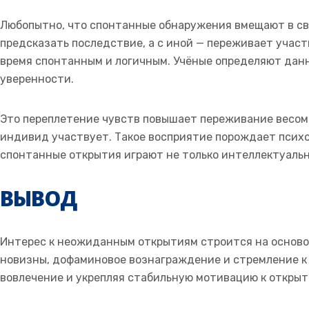
Любопытно, что спонтанные обнаружения вмещают в сво
предсказать последствие, а с иной — переживает участ
время спонтанным и логичным. Учёные определяют данн
уверенности.
Это переплетение чувств повышает переживание весомос
индивид участвует. Такое восприятие порождает псих
спонтанные открытия играют не только интеллектуальн
ВЫВОД
Интерес к неожиданным открытиям строится на осново
новизны, дофаминовое вознаграждение и стремление к
вовлечение и укрепляя стабильную мотивацию к открыт