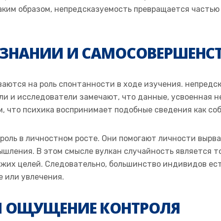
аким образом, непредсказуемость превращается частью 
ОЗНАНИИ И САМОСОВЕРШЕНС
аются на роль спонтанности в ходе изучения. непредс
и и исследователи замечают, что данные, усвоенная н
, что психика воспринимает подобные сведения как соб
оль в личностном росте. Они помогают личности вырва
шления. В этом смысле вулкан случайность является т
жих целей. Следовательно, большинство индивидов ест
е или увлечения.
 ОЩУЩЕНИЕ КОНТРОЛЯ