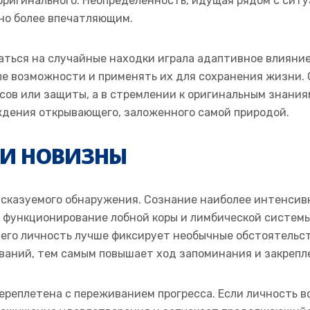
оригинального. Неопределённость, идущая рядом с сит
но более впечатляющим.
аться на случайные находки играла адаптивное влияние
ые возможности и применять их для сохранения жизни
рсов или защиты, а в стремлении к оригинальным знания
ждения открывающего, заложенного самой природой.
И НОВИЗНЫ
сказуемого обнаружения. Сознание наиболее интенсивн
 функционирование лобной коры и лимбической системы 
чего личность лучше фиксирует необычные обстоятельст
ний, тем самым повышает ход запоминания и закрепле
переплетена с переживанием прогресса. Если личность 