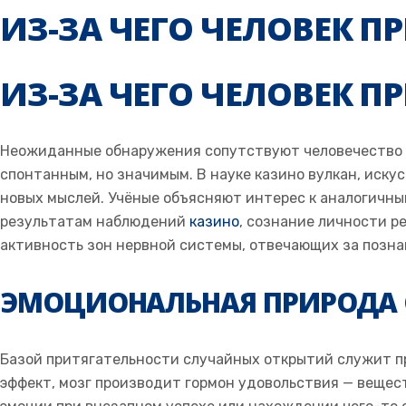
ИЗ-ЗА ЧЕГО ЧЕЛОВЕК 
ИЗ-ЗА ЧЕГО ЧЕЛОВЕК 
Неожиданные обнаружения сопутствуют человечество на
спонтанным, но значимым. В науке казино вулкан, иску
новых мыслей. Учёные объясняют интерес к аналогичн
результатам наблюдений
казино
, сознание личности р
активность зон нервной системы, отвечающих за позна
ЭМОЦИОНАЛЬНАЯ ПРИРОДА
Базой притягательности случайных открытий служит пр
эффект, мозг производит гормон удовольствия — вещес