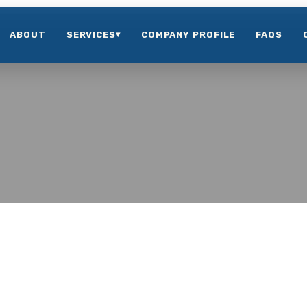
ABOUT
SERVICES
▾
COMPANY PROFILE
FAQS