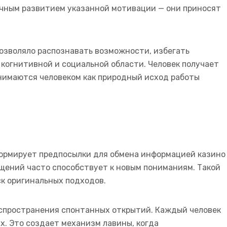
ичным развитием указанной мотивации — они приносят
озволяло распознавать возможности, избегать
когнитивной и социальной области. Человек получает
инимаются человеком как природный исход работы
формирует предпосылки для обмена информацией казино
щений часто способствует к новым пониманиям. Такой
ск оригинальных подходов.
аспространения спонтанных открытий. Каждый человек
х. Это создает механизм лавины, когда