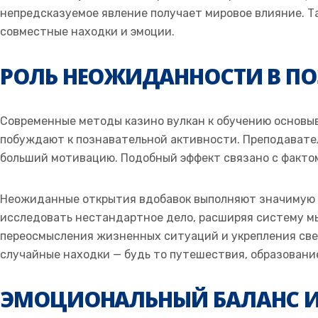
непредсказуемое явление получает мировое влияние. Т
совместные находки и эмоции.
РОЛЬ НЕОЖИДАННОСТИ В П
Современные методы казино вулкан к обучению основыв
побуждают к познавательной активности. Преподавател
больший мотивацию. Подобный эффект связано с фактом
Неожиданные открытия вдобавок выполняют значимую р
исследовать нестандартное дело, расширяя систему мы
переосмысления жизненных ситуаций и укрепления све
случайные находки — будь то путешествия, образовани
ЭМОЦИОНАЛЬНЫЙ БАЛАНС И