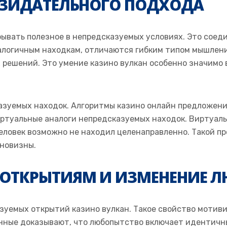
ОЗИДАТЕЛЬНОГО ПОДХОДА
вать полезное в непредсказуемых условиях. Это соеди
налогичным находкам, отличаются гибким типом мышлен
х решений. Это умение казино вулкан особенно значимо
азуемых находок. Алгоритмы казино онлайн предложени
туальные аналоги непредсказуемых находок. Виртуаль
ловек возможно не находил целенаправленно. Такой пр
 новизны.
 ОТКРЫТИЯМ И ИЗМЕНЕНИЕ 
уемых открытий казино вулкан. Такое свойство мотиви
нные доказывают, что любопытство включает идентичны