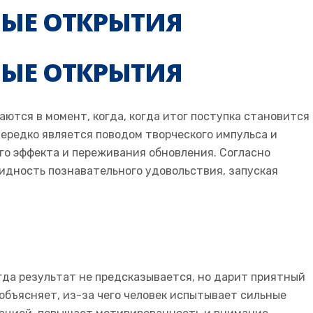
НЫЕ ОТКРЫТИЯ
НЫЕ ОТКРЫТИЯ
тся в момент, когда, когда итог поступка становится
нередко является поводом творческого импульса и
го эффекта и переживания обновления. Согласно
идность познавательного удовольствия, запуская
гда результат не предсказывается, но дарит приятный
объясняет, из-за чего человек испытывает сильные