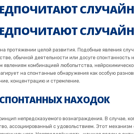
ПРЕДПОЧИТАЮТ СЛУЧАЙ
ПРЕДПОЧИТАЮТ СЛУЧАЙ
 протяжении целой развития. Подобные явления случаю
сстве, обычной деятельности или досуге спонтанность 
ым явлениям комбинацией любопытства, нейрохимическо
еагирует на спонтанные обнаружения как особую разнов
ние, концентрацию и стремление.
 СПОНТАННЫХ НАХОДОК
инцип непредсказуемого вознаграждения. В случае, ко
тво, ассоциированный с удовольствием. Этот механизм 